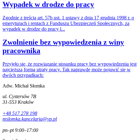
Wypadek w drodze do pracy
Zgodnie z treścią art. 57b ust. 1 ustawy z dnia 17 grudnia 1998 r. o
emeryturach i rentach z Funduszu Ubezpieczeń Społecznych, za
wypadek w drodze do pracy l...
Zwolnienie bez wypowiedzenia z winy
pracownika
Przyjęło się, że rozwiązanie stosunku pracy bez wypowiedzenia jest
najcięższą formą utraty pracy. Tak naprawdę może pojawić się w
dwóch przypadkach:
Adw. Michał Słomka
ul. Cystersów 7B
31-553 Kraków
+48 517 278 198
mslomka.kancelaria@vp.pl
pn–pt 9:00–17:00