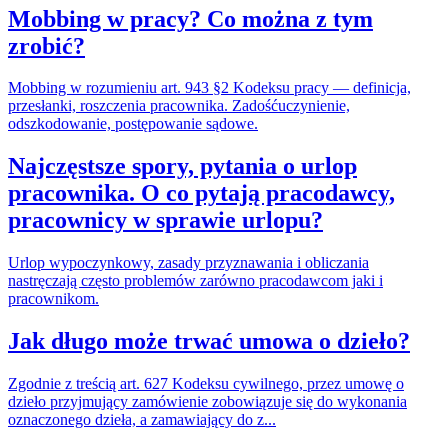
Mobbing w pracy? Co można z tym
zrobić?
Mobbing w rozumieniu art. 943 §2 Kodeksu pracy — definicja,
przesłanki, roszczenia pracownika. Zadośćuczynienie,
odszkodowanie, postępowanie sądowe.
Najczęstsze spory, pytania o urlop
pracownika. O co pytają pracodawcy,
pracownicy w sprawie urlopu?
Urlop wypoczynkowy, zasady przyznawania i obliczania
nastręczają często problemów zarówno pracodawcom jaki i
pracownikom.
Jak długo może trwać umowa o dzieło?
Zgodnie z treścią art. 627 Kodeksu cywilnego, przez umowę o
dzieło przyjmujący zamówienie zobowiązuje się do wykonania
oznaczonego dzieła, a zamawiający do z...