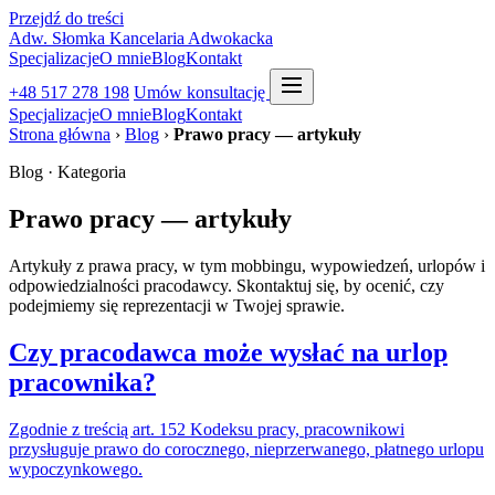
Przejdź do treści
Adw. Słomka
Kancelaria Adwokacka
Specjalizacje
O mnie
Blog
Kontakt
+48 517 278 198
Umów konsultację
Specjalizacje
O mnie
Blog
Kontakt
Strona główna
›
Blog
›
Prawo pracy — artykuły
Blog · Kategoria
Prawo pracy — artykuły
Artykuły z prawa pracy, w tym mobbingu, wypowiedzeń, urlopów i
odpowiedzialności pracodawcy. Skontaktuj się, by ocenić, czy
podejmiemy się reprezentacji w Twojej sprawie.
Czy pracodawca może wysłać na urlop
pracownika?
Zgodnie z treścią art. 152 Kodeksu pracy, pracownikowi
przysługuje prawo do corocznego, nieprzerwanego, płatnego urlopu
wypoczynkowego.