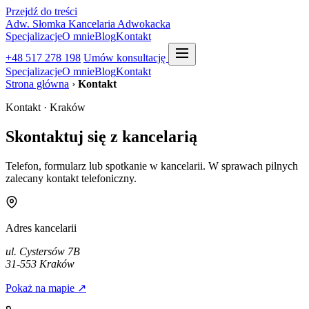
Przejdź do treści
Adw. Słomka
Kancelaria Adwokacka
Specjalizacje
O mnie
Blog
Kontakt
+48 517 278 198
Umów konsultację
Specjalizacje
O mnie
Blog
Kontakt
Strona główna
›
Kontakt
Kontakt · Kraków
Skontaktuj się z kancelarią
Telefon, formularz lub spotkanie w kancelarii. W sprawach pilnych
zalecany kontakt telefoniczny.
Adres kancelarii
ul. Cystersów 7B
31-553 Kraków
Pokaż na mapie ↗