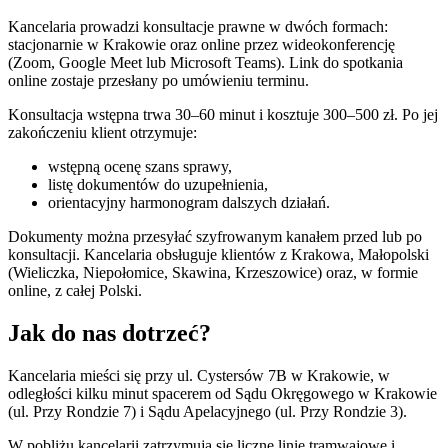
Kancelaria prowadzi konsultacje prawne w dwóch formach:
stacjonarnie w Krakowie oraz online przez wideokonferencję
(Zoom, Google Meet lub Microsoft Teams). Link do spotkania
online zostaje przesłany po umówieniu terminu.
Konsultacja wstępna trwa 30–60 minut i kosztuje 300–500 zł. Po jej
zakończeniu klient otrzymuje:
wstępną ocenę szans sprawy,
listę dokumentów do uzupełnienia,
orientacyjny harmonogram dalszych działań.
Dokumenty można przesyłać szyfrowanym kanałem przed lub po
konsultacji. Kancelaria obsługuje klientów z Krakowa, Małopolski
(Wieliczka, Niepołomice, Skawina, Krzeszowice) oraz, w formie
online, z całej Polski.
Jak do nas dotrzeć?
Kancelaria mieści się przy ul. Cystersów 7B w Krakowie, w
odległości kilku minut spacerem od Sądu Okręgowego w Krakowie
(ul. Przy Rondzie 7) i Sądu Apelacyjnego (ul. Przy Rondzie 3).
W pobliżu kancelarii zatrzymują się liczne linie tramwajowe i