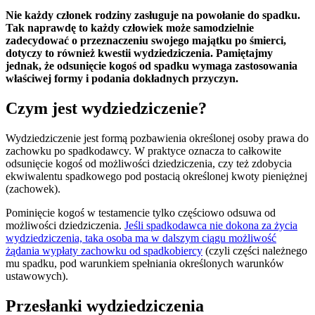
Nie każdy członek rodziny zasługuje na powołanie do spadku.
Tak naprawdę to każdy człowiek może samodzielnie
zadecydować o przeznaczeniu swojego majątku po śmierci,
dotyczy to również kwestii wydziedziczenia. Pamiętajmy
jednak, że odsunięcie kogoś od spadku wymaga zastosowania
właściwej formy i podania dokładnych przyczyn.
Czym jest wydziedziczenie?
Wydziedziczenie jest formą pozbawienia określonej osoby prawa do
zachowku po spadkodawcy. W praktyce oznacza to całkowite
odsunięcie kogoś od możliwości dziedziczenia, czy też zdobycia
ekwiwalentu spadkowego pod postacią określonej kwoty pieniężnej
(zachowek).
Pominięcie kogoś w testamencie tylko częściowo odsuwa od
możliwości dziedziczenia.
Jeśli spadkodawca nie dokona za życia
wydziedziczenia, taka osoba ma w dalszym ciągu możliwość
żądania wypłaty zachowku od spadkobiercy
(czyli części należnego
mu spadku, pod warunkiem spełniania określonych warunków
ustawowych).
Przesłanki wydziedziczenia