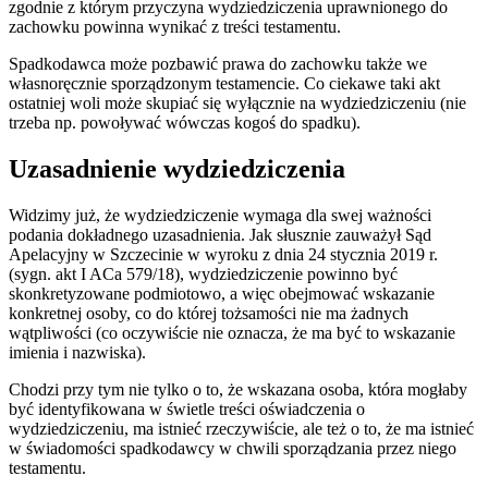
zgodnie z którym przyczyna wydziedziczenia uprawnionego do
zachowku powinna wynikać z treści testamentu.
Spadkodawca może pozbawić prawa do zachowku także we
własnoręcznie sporządzonym testamencie. Co ciekawe taki akt
ostatniej woli może skupiać się wyłącznie na wydziedziczeniu (nie
trzeba np. powoływać wówczas kogoś do spadku).
Uzasadnienie wydziedziczenia
Widzimy już, że wydziedziczenie wymaga dla swej ważności
podania dokładnego uzasadnienia. Jak słusznie zauważył Sąd
Apelacyjny w Szczecinie w wyroku z dnia 24 stycznia 2019 r.
(sygn. akt I ACa 579/18), wydziedziczenie powinno być
skonkretyzowane podmiotowo, a więc obejmować wskazanie
konkretnej osoby, co do której tożsamości nie ma żadnych
wątpliwości (co oczywiście nie oznacza, że ma być to wskazanie
imienia i nazwiska).
Chodzi przy tym nie tylko o to, że wskazana osoba, która mogłaby
być identyfikowana w świetle treści oświadczenia o
wydziedziczeniu, ma istnieć rzeczywiście, ale też o to, że ma istnieć
w świadomości spadkodawcy w chwili sporządzania przez niego
testamentu.