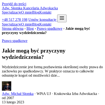
Przejdź do treści
Adw. Słomka
Kancelaria Adwokacka
Specjalizacje
O mnie
Blog
Kontakt
+48 517 278 198
Umów konsultację
Specjalizacje
O mnie
Blog
Kontakt
Strona główna
›
Blog
›
Prawo spadkowe
›
Jakie mogą być
przyczyny wydziedziczenia?
Prawo spadkowe
Jakie mogą być przyczyny
wydziedziczenia?
Wydziedziczenie jest formą pozbawienia określonej osoby prawa do
zachowku po spadkodawcy. W praktyce oznacza to całkowite
odsunięcie kogoś od możliwości dzie...
Adw. Michał Słomka
· WPiA UJ · Krakowska Izba Adwokacka ·
od 2007
13 lutego 2023