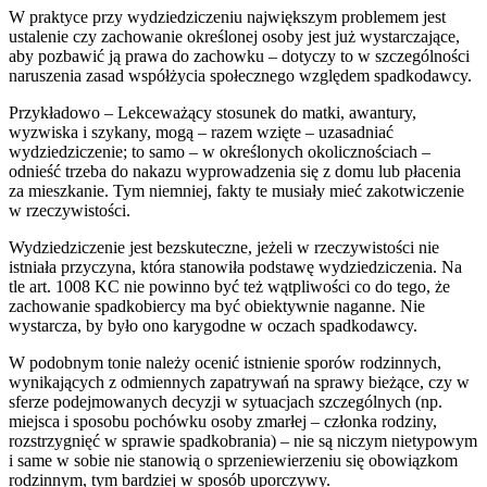
W praktyce przy wydziedziczeniu największym problemem jest
ustalenie czy zachowanie określonej osoby jest już wystarczające,
aby pozbawić ją prawa do zachowku – dotyczy to w szczególności
naruszenia zasad współżycia społecznego względem spadkodawcy.
Przykładowo – Lekceważący stosunek do matki, awantury,
wyzwiska i szykany, mogą – razem wzięte – uzasadniać
wydziedziczenie; to samo – w określonych okolicznościach –
odnieść trzeba do nakazu wyprowadzenia się z domu lub płacenia
za mieszkanie. Tym niemniej, fakty te musiały mieć zakotwiczenie
w rzeczywistości.
Wydziedziczenie jest bezskuteczne, jeżeli w rzeczywistości nie
istniała przyczyna, która stanowiła podstawę wydziedziczenia. Na
tle art. 1008 KC nie powinno być też wątpliwości co do tego, że
zachowanie spadkobiercy ma być obiektywnie naganne. Nie
wystarcza, by było ono karygodne w oczach spadkodawcy.
W podobnym tonie należy ocenić istnienie sporów rodzinnych,
wynikających z odmiennych zapatrywań na sprawy bieżące, czy w
sferze podejmowanych decyzji w sytuacjach szczególnych (np.
miejsca i sposobu pochówku osoby zmarłej – członka rodziny,
rozstrzygnięć w sprawie spadkobrania) – nie są niczym nietypowym
i same w sobie nie stanowią o sprzeniewierzeniu się obowiązkom
rodzinnym, tym bardziej w sposób uporczywy.