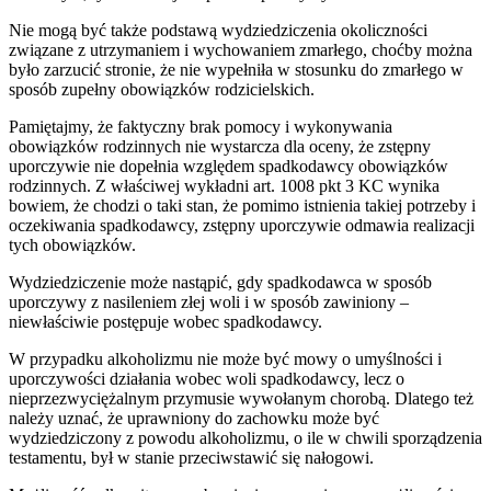
Nie mogą być także podstawą wydziedziczenia okoliczności
związane z utrzymaniem i wychowaniem zmarłego, choćby można
było zarzucić stronie, że nie wypełniła w stosunku do zmarłego w
sposób zupełny obowiązków rodzicielskich.
Pamiętajmy, że faktyczny brak pomocy i wykonywania
obowiązków rodzinnych nie wystarcza dla oceny, że zstępny
uporczywie nie dopełnia względem spadkodawcy obowiązków
rodzinnych. Z właściwej wykładni art. 1008 pkt 3 KC wynika
bowiem, że chodzi o taki stan, że pomimo istnienia takiej potrzeby i
oczekiwania spadkodawcy, zstępny uporczywie odmawia realizacji
tych obowiązków.
Wydziedziczenie może nastąpić, gdy spadkodawca w sposób
uporczywy z nasileniem złej woli i w sposób zawiniony –
niewłaściwie postępuje wobec spadkodawcy.
W przypadku alkoholizmu nie może być mowy o umyślności i
uporczywości działania wobec woli spadkodawcy, lecz o
nieprzezwyciężalnym przymusie wywołanym chorobą. Dlatego też
należy uznać, że uprawniony do zachowku może być
wydziedziczony z powodu alkoholizmu, o ile w chwili sporządzenia
testamentu, był w stanie przeciwstawić się nałogowi.