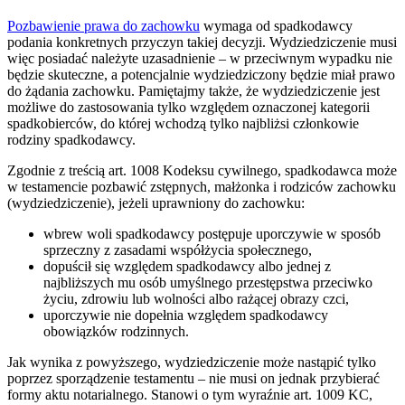
Pozbawienie prawa do zachowku
wymaga od spadkodawcy
podania konkretnych przyczyn takiej decyzji. Wydziedziczenie musi
więc posiadać należyte uzasadnienie – w przeciwnym wypadku nie
będzie skuteczne, a potencjalnie wydziedziczony będzie miał prawo
do żądania zachowku. Pamiętajmy także, że wydziedziczenie jest
możliwe do zastosowania tylko względem oznaczonej kategorii
spadkobierców, do której wchodzą tylko najbliżsi członkowie
rodziny spadkodawcy.
Zgodnie z treścią art. 1008 Kodeksu cywilnego, spadkodawca może
w testamencie pozbawić zstępnych, małżonka i rodziców zachowku
(wydziedziczenie), jeżeli uprawniony do zachowku:
wbrew woli spadkodawcy postępuje uporczywie w sposób
sprzeczny z zasadami współżycia społecznego,
dopuścił się względem spadkodawcy albo jednej z
najbliższych mu osób umyślnego przestępstwa przeciwko
życiu, zdrowiu lub wolności albo rażącej obrazy czci,
uporczywie nie dopełnia względem spadkodawcy
obowiązków rodzinnych.
Jak wynika z powyższego, wydziedziczenie może nastąpić tylko
poprzez sporządzenie testamentu – nie musi on jednak przybierać
formy aktu notarialnego. Stanowi o tym wyraźnie art. 1009 KC,