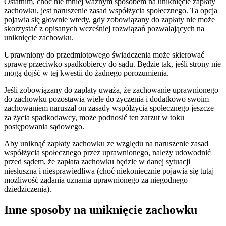
Ostatnim, choć nie mniej ważnym sposobem na uniknięcie zapłaty
zachowku, jest naruszenie zasad współżycia społecznego. Ta opcja
pojawia się głownie wtedy, gdy zobowiązany do zapłaty nie może
skorzystać z opisanych wcześniej rozwiązań pozwalających na
uniknięcie zachowku.
Uprawniony do przedmiotowego świadczenia może skierować
sprawę przeciwko spadkobiercy do sądu. Będzie tak, jeśli strony nie
mogą dojść w tej kwestii do żadnego porozumienia.
Jeśli zobowiązany do zapłaty uważa, że zachowanie uprawnionego
do zachowku pozostawia wiele do życzenia i dodatkowo swoim
zachowaniem naruszał on zasady współżycia społecznego jeszcze
za życia spadkodawcy, może podnosić ten zarzut w toku
postępowania sądowego.
Aby uniknąć zapłaty zachowku ze względu na naruszenie zasad
współżycia społecznego przez uprawnionego, należy udowodnić
przed sądem, że zapłata zachowku będzie w danej sytuacji
niesłuszna i niesprawiedliwa (choć niekoniecznie pojawia się tutaj
możliwość żądania uznania uprawnionego za niegodnego
dziedziczenia).
Inne sposoby na uniknięcie zachowku