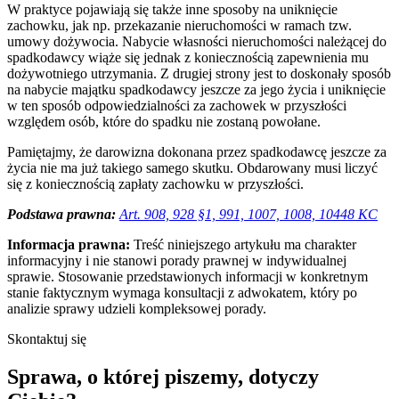
W praktyce pojawiają się także inne sposoby na uniknięcie
zachowku, jak np. przekazanie nieruchomości w ramach tzw.
umowy dożywocia. Nabycie własności nieruchomości należącej do
spadkodawcy wiąże się jednak z koniecznością zapewnienia mu
dożywotniego utrzymania. Z drugiej strony jest to doskonały sposób
na nabycie majątku spadkodawcy jeszcze za jego życia i uniknięcie
w ten sposób odpowiedzialności za zachowek w przyszłości
względem osób, które do spadku nie zostaną powołane.
Pamiętajmy, że darowizna dokonana przez spadkodawcę jeszcze za
życia nie ma już takiego samego skutku. Obdarowany musi liczyć
się z koniecznością zapłaty zachowku w przyszłości.
Podstawa prawna:
Art. 908, 928 §1, 991, 1007, 1008, 10448 KC
Informacja prawna:
Treść niniejszego artykułu ma charakter
informacyjny i nie stanowi porady prawnej w indywidualnej
sprawie. Stosowanie przedstawionych informacji w konkretnym
stanie faktycznym wymaga konsultacji z adwokatem, który po
analizie sprawy udzieli kompleksowej porady.
Skontaktuj się
Sprawa, o której piszemy, dotyczy