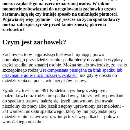
muszą zapłacić go na rzecz oznaczonej osoby. W takim
momencie zobowiązani do uregulowania zachowku często
zastanawiają się czy istnieje sposób na uniknięcie płatności.
Pojawia się więc pytanie – czy jeszcze za życia spadkodawcy
można zabezpieczyć się przed koniecznością płacenia
zachowku?
Czym jest zachowek?
Zachowek, to w najprostszych słowach ujmując, prawo
pominiętego przy dziedziczeniu spadkobiercy do żądania wypłaty
części spadku po zmarłej osobie. Można śmiało stwierdzić, że jest to
szczególnego rodzaju
rekompensata pieniężna za brak spadku lub
otrzymanie go w dużo niższej wysokości
, niż gdyby doszło do
dziedziczenia na podstawie przepisów ustawy.
Zgodnie z treścią art. 991 Kodeksu cywilnego, zstępnym,
małżonkowi oraz rodzicom spadkodawcy, którzy byliby powołani
do spadku z ustawy, należą się, jeżeli uprawniony jest trwale
niezdolny do pracy albo jeżeli zstępny uprawniony jest małoletni –
2/3 wartości udziału spadkowego, który by mu przypadał przy
dziedziczeniu ustawowym, w innych zaś wypadkach – połowa
wartości tego udziału.