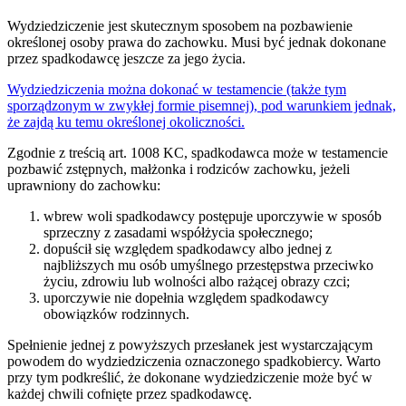
Wydziedziczenie jest skutecznym sposobem na pozbawienie
określonej osoby prawa do zachowku. Musi być jednak dokonane
przez spadkodawcę jeszcze za jego życia.
Wydziedziczenia można dokonać w testamencie (także tym
sporządzonym w zwykłej formie pisemnej), pod warunkiem jednak,
że zajdą ku temu określonej okoliczności.
Zgodnie z treścią art. 1008 KC, spadkodawca może w testamencie
pozbawić zstępnych, małżonka i rodziców zachowku, jeżeli
uprawniony do zachowku:
wbrew woli spadkodawcy postępuje uporczywie w sposób
sprzeczny z zasadami współżycia społecznego;
dopuścił się względem spadkodawcy albo jednej z
najbliższych mu osób umyślnego przestępstwa przeciwko
życiu, zdrowiu lub wolności albo rażącej obrazy czci;
uporczywie nie dopełnia względem spadkodawcy
obowiązków rodzinnych.
Spełnienie jednej z powyższych przesłanek jest wystarczającym
powodem do wydziedziczenia oznaczonego spadkobiercy. Warto
przy tym podkreślić, że dokonane wydziedziczenie może być w
każdej chwili cofnięte przez spadkodawcę.