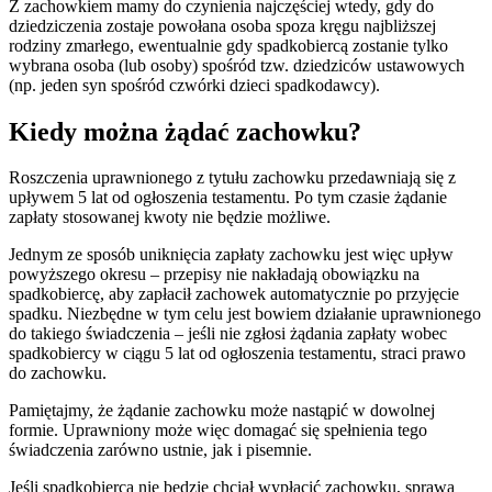
Z zachowkiem mamy do czynienia najczęściej wtedy, gdy do
dziedziczenia zostaje powołana osoba spoza kręgu najbliższej
rodziny zmarłego, ewentualnie gdy spadkobiercą zostanie tylko
wybrana osoba (lub osoby) spośród tzw. dziedziców ustawowych
(np. jeden syn spośród czwórki dzieci spadkodawcy).
Kiedy można żądać zachowku?
Roszczenia uprawnionego z tytułu zachowku przedawniają się z
upływem 5 lat od ogłoszenia testamentu. Po tym czasie żądanie
zapłaty stosowanej kwoty nie będzie możliwe.
Jednym ze sposób uniknięcia zapłaty zachowku jest więc upływ
powyższego okresu – przepisy nie nakładają obowiązku na
spadkobiercę, aby zapłacił zachowek automatycznie po przyjęcie
spadku. Niezbędne w tym celu jest bowiem działanie uprawnionego
do takiego świadczenia – jeśli nie zgłosi żądania zapłaty wobec
spadkobiercy w ciągu 5 lat od ogłoszenia testamentu, straci prawo
do zachowku.
Pamiętajmy, że żądanie zachowku może nastąpić w dowolnej
formie. Uprawniony może więc domagać się spełnienia tego
świadczenia zarówno ustnie, jak i pisemnie.
Jeśli spadkobierca nie będzie chciał wypłacić zachowku, sprawa