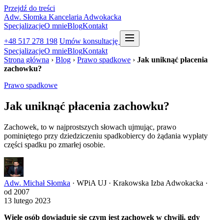
Przejdź do treści
Adw. Słomka
Kancelaria Adwokacka
Specjalizacje
O mnie
Blog
Kontakt
+48 517 278 198
Umów konsultację
Specjalizacje
O mnie
Blog
Kontakt
Strona główna
›
Blog
›
Prawo spadkowe
›
Jak uniknąć płacenia
zachowku?
Prawo spadkowe
Jak uniknąć płacenia zachowku?
Zachowek, to w najprostszych słowach ujmując, prawo
pominiętego przy dziedziczeniu spadkobiercy do żądania wypłaty
części spadku po zmarłej osobie.
Adw. Michał Słomka
· WPiA UJ · Krakowska Izba Adwokacka ·
od 2007
13 lutego 2023
Wiele osób dowiaduje się czym jest zachowek w chwili, gdy