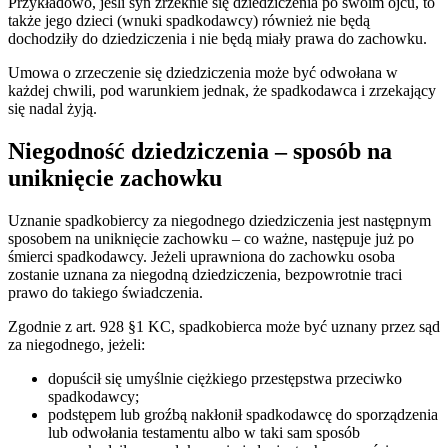
Przykładowo, jeśli syn zrzeknie się dziedziczenia po swoim ojcu, to
także jego dzieci (wnuki spadkodawcy) również nie będą
dochodziły do dziedziczenia i nie będą miały prawa do zachowku.
Umowa o zrzeczenie się dziedziczenia może być odwołana w
każdej chwili, pod warunkiem jednak, że spadkodawca i zrzekający
się nadal żyją.
Niegodność dziedziczenia – sposób na
uniknięcie zachowku
Uznanie spadkobiercy za niegodnego dziedziczenia jest następnym
sposobem na uniknięcie zachowku – co ważne, następuje już po
śmierci spadkodawcy. Jeżeli uprawniona do zachowku osoba
zostanie uznana za niegodną dziedziczenia, bezpowrotnie traci
prawo do takiego świadczenia.
Zgodnie z art. 928 §1 KC, spadkobierca może być uznany przez sąd
za niegodnego, jeżeli:
dopuścił się umyślnie ciężkiego przestępstwa przeciwko
spadkodawcy;
podstępem lub groźbą nakłonił spadkodawcę do sporządzenia
lub odwołania testamentu albo w taki sam sposób