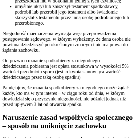
przeszkodził mu w dokonaniu jednej z tych czynności;
umyślnie ukrył lub zniszczył testament spadkodawcy,
podrobił lub przerobił jego testament albo świadomie
skorzystał z testamentu przez inną osobę podrobionego lub
przerobionego.
Niegodność dziedziczenia wymaga więc przeprowadzenia
postępowania sądowego, w którym wykażemy, że dana osoba nie
powinna dziedziczyć po określonym zmarłym i nie ma prawa do
żądania zachowku.
Od pozwu o uznanie spadkobiercy za niegodnego
dziedziczenia pobierana jest opłata stosunkowa w wysokości 5%
wartości przedmiotu sporu (jest to kwota stanowiąca wartość
dziedzicznego przez taką osobę spadku).
Pamiętajmy, że uznania spadkobiercy za niegodnego może żądać
każdy, kto ma w tym interes – w ciągu roku od dnia, w którym
dowiedział się o przyczynie niegodności, nie później jednak niż
przed upływem 3 lat od otwarcia spadku.
Naruszenie zasad współżycia społecznego
– sposób na uniknięcie zachowku